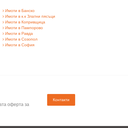
Имоти в Банско
Имоти в к.к Златни пясъци
Имоти в Копривщица
Имоти в Пампорово
Имоти в Равда
Имоти в Созопол
Имоти в София
Контакти
ата оферта за