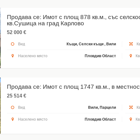
Продава се: Имот с площ 878 кв.м., със селско
кв.Сушица на град Карлово
52 000 €
Вид
Къщи, Селски къщи , Вили
Кв
Населено място
Пловдив Област
Кв
Продава се: Имот с площ 1747 кв.м., в местнос
25 514 €
Вид
Вили, Парцели
Кв
Населено място
Пловдив Област
Кв