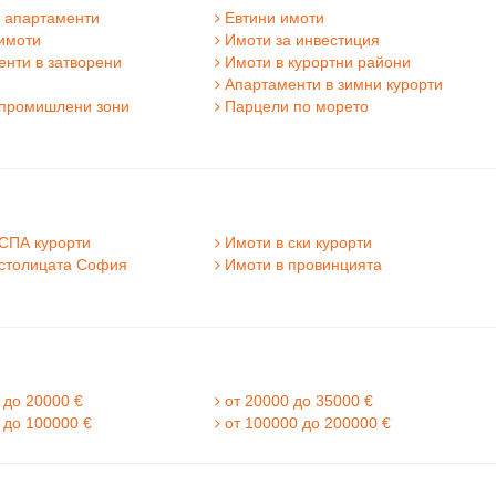
 апартаменти
Евтини имоти
имоти
Имоти за инвестиция
нти в затворени
Имоти в курортни райони
и
Апартаменти в зимни курорти
промишлени зони
Парцели по морето
СПА курорти
Имоти в ски курорти
столицата София
Имоти в провинцията
 до 20000 €
от 20000 до 35000 €
 до 100000 €
от 100000 до 200000 €