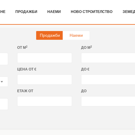
ЕНЕ
ПРОДАЖБИ
НАЕМИ
НОВО СТРОИТЕЛСТВО
ЗЕМЕД
Продажби
Наеми
2
2
ОТ M
ДО M
ЦЕНА ОТ €
ДО €
ЕТАЖ ОТ
ДО