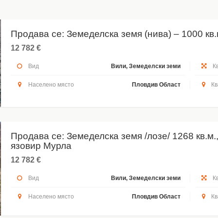
Продава се: Земеделска земя (нива) – 1000 кв.
12 782 €
Вид
Вили, Земеделски земи
Кв
Населено място
Пловдив Област
Кв
Продава се: Земеделска земя /лозе/ 1268 кв.м.,
язовир Мурла
12 782 €
Вид
Вили, Земеделски земи
Кв
Населено място
Пловдив Област
Кв