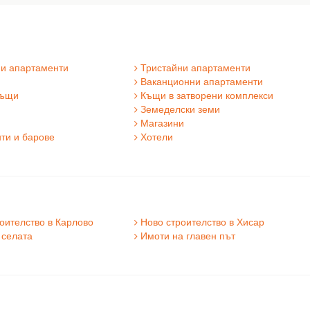
и апартаменти
Тристайни апартаменти
Ваканционни апартаменти
къщи
Къщи в затворени комплекси
Земеделски земи
Магазини
ти и барове
Хотели
оителство в Карлово
Ново строителство в Хисар
селата
Имоти на главен път