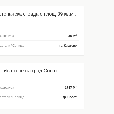
стопанска сграда с площ 39 кв.м.,
2
адратура
39 M
артали / Селища
гр. Карлово
т Яса тепе на град Сопот
2
адратура
1747 M
артали / Селища
гр. Сопот