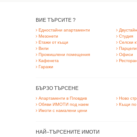
ВИЕ ТЪРСИТЕ ?
Едностайни апартаменти
Двустайн
Мезонети
Студия
Етажи от къщи
Селски 
Вили
Парцели
Промишлени помещения
Офиси
Кафенета
Ресторан
Гаражи
БЪРЗО ТЪРСЕНЕ
Апартаменти в Пловдив
Ново стр
Обяви ИМОТИ под наем
Къщи по 
Имоти с намалени цени
НАЙ–ТЪРСЕНИТЕ ИМОТИ