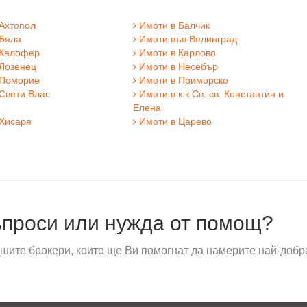
Ахтопол
Имоти в Балчик
Бяла
Имоти във Велинград
 Калофер
Имоти в Карлово
Лозенец
Имоти в Несебър
 Поморие
Имоти в Приморско
Свети Влас
Имоти в к.к Св. св. Константин и
Елена
Хисаря
Имоти в Царево
проси или нужда от помощ?
шите брокери, които ще Ви помогнат да намерите най-добр