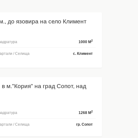
м., до язовира на село Климент
2
адратура
1000 M
артали / Селища
с. Климент
 в м."Кория" на град Сопот, над
2
адратура
1268 M
артали / Селища
гр. Сопот