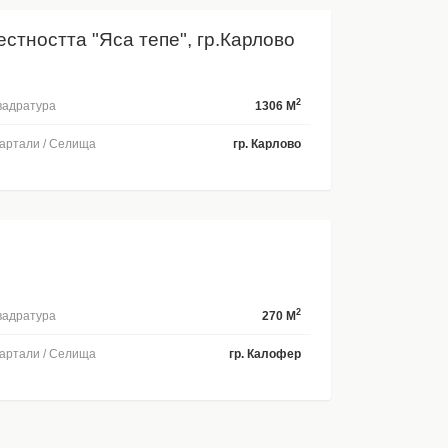
естността "Яса тепе", гр.Карлово
2
адратура
1306 M
артали / Селища
гр. Карлово
2
адратура
270 M
артали / Селища
гр. Калофер