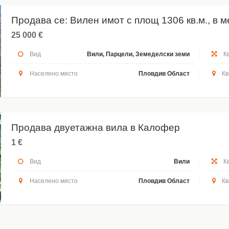
Продава се: Вилен имот с площ 1306 кв.м., в м
25 000 €
Вид
Вили, Парцели, Земеделски земи
Кв
Населено място
Пловдив Област
Кв
Продава двуетажна вила в Калофер
1 €
Вид
Вили
Кв
Населено място
Пловдив Област
Кв