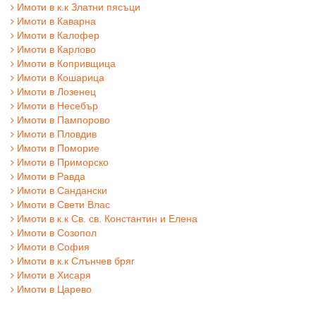
Имоти в к.к Златни пясъци
Имоти в Каварна
Имоти в Калофер
Имоти в Карлово
Имоти в Копривщица
Имоти в Кошарица
Имоти в Лозенец
Имоти в Несебър
Имоти в Пампорово
Имоти в Пловдив
Имоти в Поморие
Имоти в Приморско
Имоти в Равда
Имоти в Сандански
Имоти в Свети Влас
Имоти в к.к Св. св. Константин и Елена
Имоти в Созопол
Имоти в София
Имоти в к.к Слънчев бряг
Имоти в Хисаря
Имоти в Царево