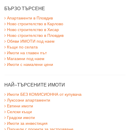
БЪРЗО ТЪРСЕНЕ
Апартаменти в Пловдив
Ново строителство в Карлово
Ново строителство в Хисар
Ново строителство в Пловдив
Обяви ИМОТИ под наем
Къщи по селата
Имоти на главен път
Магазини под наем
Имоти с намалени цени
НАЙ–ТЪРСЕНИТЕ ИМОТИ
Имоти БЕЗ КОМИСИОННА от купувача
Луксозни апартаменти
Евтини имоти
Селски къщи
Градски имоти
Имоти за инвестиция
Парцели с проекти за застрояване