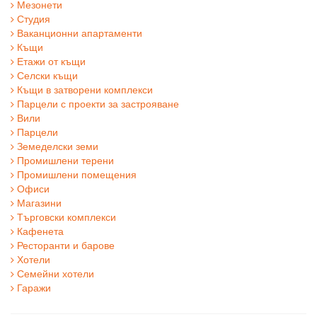
Мезонети
Студия
Ваканционни апартаменти
Къщи
Етажи от къщи
Селски къщи
Къщи в затворени комплекси
Парцели с проекти за застрояване
Вили
Парцели
Земеделски земи
Промишлени терени
Промишлени помещения
Офиси
Магазини
Търговски комплекси
Кафенета
Ресторанти и барове
Хотели
Семейни хотели
Гаражи